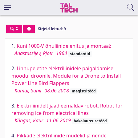
Kirjeid leitud: 9
1.
Kuni 1000-V õhuliinide ehitus ja montaaž
Anastassijev, Pjotr
1964
standardid
2.
Linnupeletite elektriliinidele paigaldamise
moodul droonile. Module for a Drone to Install
Power Line Bird Flappers
Kumar, Sunil
08.06.2018
magistritööd
3.
Elektriliinidelt jääd eemaldav robot. Robot for
removing ice from electrical lines
Küngas, Kaur
11.06.2019
bakalaureusetööd
4.
Pikkade elektriliinide mudelid ja nende