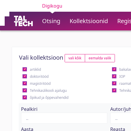
Digikogu
Otsing
Kollektsioonid
Regis
Vali kollektsioon
vali kõik
eemalda valik
artiklid
bakala
doktoritööd
IOP
magistritööd
raamat
Tehnikaülikooli ajalugu
Tehnika
õpikud ja õppevahendid
Pealkiri
Autor/ju
Aasta
Reasta