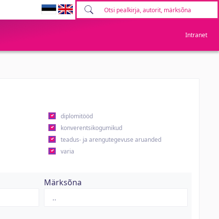
Intranet
diplomitööd
konverentsikogumikud
teadus- ja arengutegevuse aruanded
varia
Märksõna