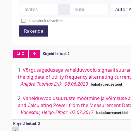
-
Kuva ainult täistekste
Rakenda
Kirjeid leitud: 2
1.
Võrgusagedusega vahelduvvoolu signaali suuran
the big data of utility frequency alternating current
Anijärv, Toomas Erik
08.06.2020
bakalaureusetööd
2.
Vahelduvvoolusuuruste mõõtmine ja võimsuse a
and Calculating Power from the Measurement Dat
Vahesaar, Heigo-Elmar
07.07.2017
bakalaureusetööd
Kirjeid leitud: 2