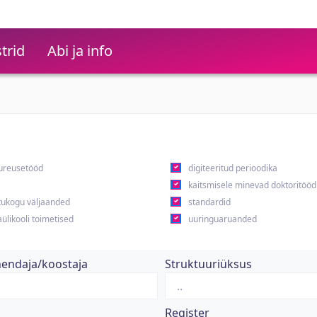
trid
Abi ja info
ureusetööd
digiteeritud perioodika
kaitsmisele minevad doktoritööd
ukogu väljaanded
standardid
ülikooli toimetised
uuringuaruanded
hendaja/koostaja
Struktuuriüksus
Register