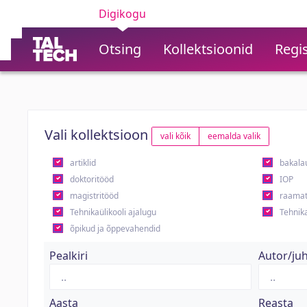
Digikogu
Otsing
Kollektsioonid
Regis
Vali kollektsioon
vali kõik
eemalda valik
artiklid
bakala
doktoritööd
IOP
magistritööd
raamat
Tehnikaülikooli ajalugu
Tehnika
õpikud ja õppevahendid
Pealkiri
Autor/ju
Aasta
Reasta