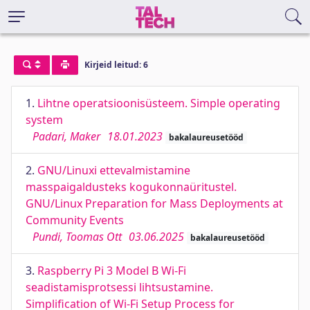
Kirjeid leitud: 6
1.
Lihtne operatsioonisüsteem. Simple operating
system
Padari, Maker
18.01.2023
bakalaureusetööd
2.
GNU/Linuxi ettevalmistamine
masspaigaldusteks kogukonnaüritustel.
GNU/Linux Preparation for Mass Deployments at
Community Events
Pundi, Toomas Ott
03.06.2025
bakalaureusetööd
3.
Raspberry Pi 3 Model B Wi-Fi
seadistamisprotsessi lihtsustamine.
Simplification of Wi-Fi Setup Process for