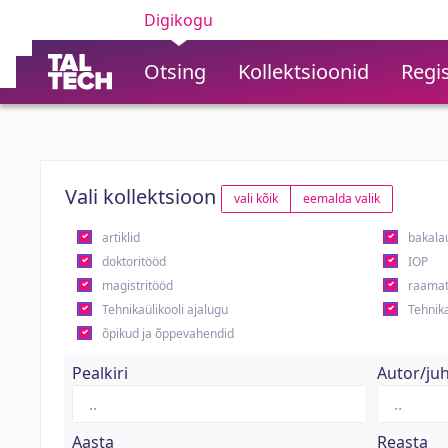
Digikogu
Otsing
Kollektsioonid
Regis
Vali kollektsioon
vali kõik
eemalda valik
artiklid
bakala
doktoritööd
IOP
magistritööd
raamat
Tehnikaülikooli ajalugu
Tehnika
õpikud ja õppevahendid
Pealkiri
Autor/ju
Aasta
Reasta