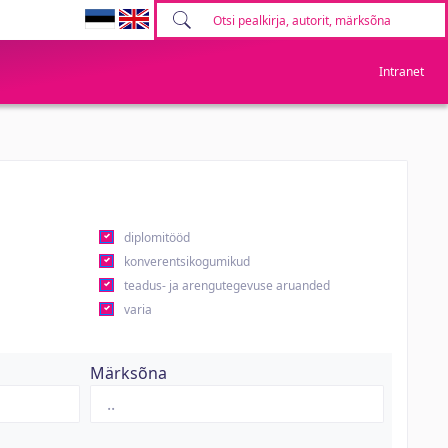
Intranet
diplomitööd
konverentsikogumikud
teadus- ja arengutegevuse aruanded
varia
Märksõna