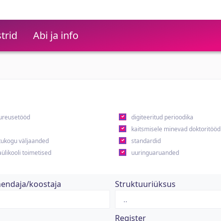
trid
Abi ja info
ureusetööd
digiteeritud perioodika
kaitsmisele minevad doktoritööd
ukogu väljaanded
standardid
ülikooli toimetised
uuringuaruanded
hendaja/koostaja
Struktuuriüksus
Register