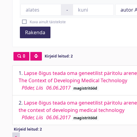
-
Kuva ainult täistekste
Rakenda
Kirjeid leitud: 2
1.
Lapse õigus teada oma geneetilist päritolu arene
The Context of Developing Medical Technology
Põder, Liis
06.06.2017
magistritööd
2.
Lapse õigus teada oma geneetilist päritolu arenev
the context of developing medical technology
Põder, Liis
06.06.2017
magistritööd
Kirjeid leitud: 2