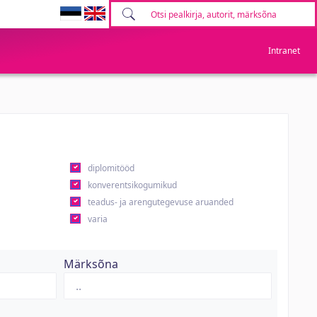
Intranet
diplomitööd
konverentsikogumikud
teadus- ja arengutegevuse aruanded
varia
Märksõna