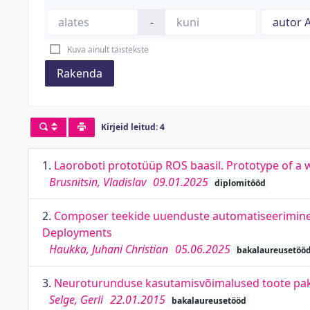
-
Kuva ainult täistekste
Rakenda
Kirjeid leitud: 4
1.
Laoroboti prototüüp ROS baasil. Prototype of 
Brusnitsin, Vladislav
09.01.2025
diplomitööd
2.
Composer teekide uuenduste automatiseerimine 
Deployments
Haukka, Juhani Christian
05.06.2025
bakalaureusetöö
3.
Neuroturunduse kasutamisvõimalused toote pake
Selge, Gerli
22.01.2015
bakalaureusetööd