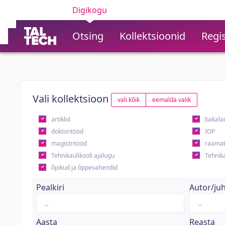
Digikogu
Otsing
Kollektsioonid
Regis
Vali kollektsioon
vali kõik
eemalda valik
artiklid
bakala
doktoritööd
IOP
magistritööd
raamat
Tehnikaülikooli ajalugu
Tehnika
õpikud ja õppevahendid
Pealkiri
Autor/ju
Aasta
Reasta