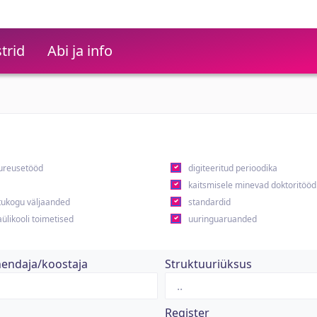
trid
Abi ja info
ureusetööd
digiteeritud perioodika
kaitsmisele minevad doktoritööd
ukogu väljaanded
standardid
ülikooli toimetised
uuringuaruanded
hendaja/koostaja
Struktuuriüksus
Register