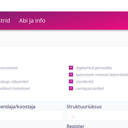
trid
Abi ja info
ureusetööd
digiteeritud perioodika
kaitsmisele minevad doktoritööd
ukogu väljaanded
standardid
ülikooli toimetised
uuringuaruanded
hendaja/koostaja
Struktuuriüksus
Register