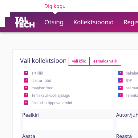
Digikogu
Otsing
Kollektsioonid
Regis
Vali kollektsioon
vali kõik
eemalda valik
artiklid
bakala
doktoritööd
IOP
magistritööd
raamat
Tehnikaülikooli ajalugu
Tehnika
õpikud ja õppevahendid
Pealkiri
Autor/ju
Aasta
Reasta