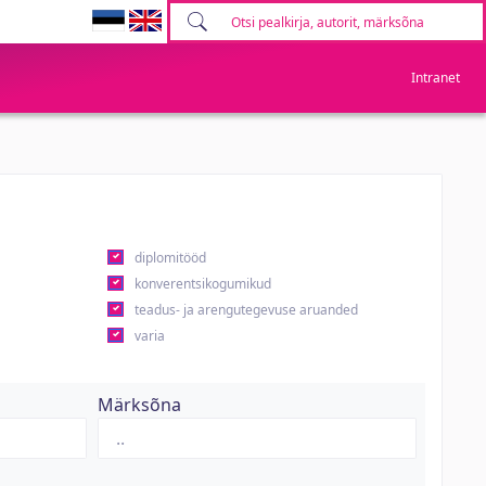
Intranet
diplomitööd
konverentsikogumikud
teadus- ja arengutegevuse aruanded
varia
Märksõna