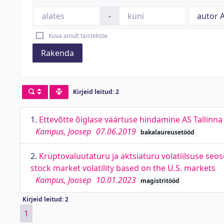
-
Kuva ainult täistekste
Rakenda
Kirjeid leitud: 2
1.
Ettevõtte õiglase väärtuse hindamine AS Tallinna V
Kampus, Joosep
07.06.2019
bakalaureusetööd
2.
Krüptovaluutaturu ja aktsiaturu volatiilsuse se
stock market volatility based on the U.S. markets
Kampus, Joosep
10.01.2023
magistritööd
Kirjeid leitud: 2
1