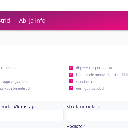
trid
Abi ja info
ureusetööd
digiteeritud perioodika
kaitsmisele minevad doktoritööd
ukogu väljaanded
standardid
ülikooli toimetised
uuringuaruanded
hendaja/koostaja
Struktuuriüksus
Register