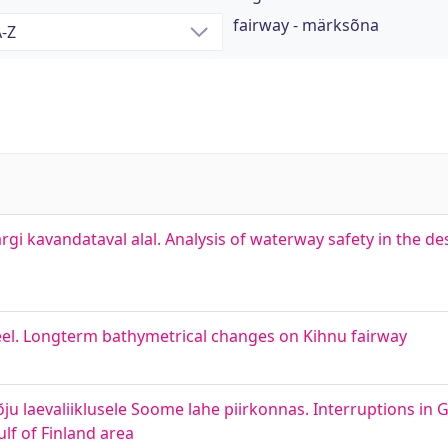
fairway - märksõna
i kavandataval alal. Analysis of waterway safety in the d
eel. Longterm bathymetrical changes on Kihnu fairway
ju laevaliiklusele Soome lahe piirkonnas. Interruptions in 
ulf of Finland area