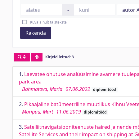
-
Kuva ainult täistekste
Rakenda
Kirjeid leitud: 3
1.
Laevatee ohutuse analüüsimine avamere tuuleparg
park area
Bahmatova, Maria
07.06.2022
diplomitööd
2.
Pikaajaline batümeetriline muutlikus Kihnu Veet
Maripuu, Mart
11.06.2019
diplomitööd
3.
Satelliitnavigatsiooniteenuste häired ja nende mõ
Satellite Services and their impact on shipping at G