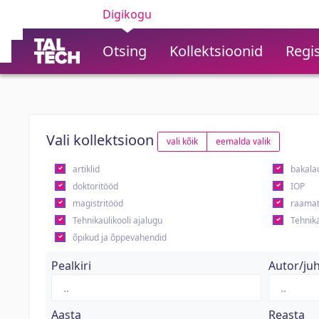
Digikogu
Otsing
Kollektsioonid
Regis
Vali kollektsioon
vali kõik
eemalda valik
artiklid
bakala
doktoritööd
IOP
magistritööd
raamat
Tehnikaülikooli ajalugu
Tehnika
õpikud ja õppevahendid
Pealkiri
Autor/ju
Aasta
Reasta