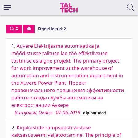
Kirjeid leitud: 2
1.
Auvere Elektrijaama automaatika ja
mõõdistuste talituse lao töö effektiivsuse
tõstmise esialgne projekt. The primary project
for work improvement at the warehouse of
automation and instrumentation department in
the Auvere Power Plant. Проект
первоначального повышения эффективности
работы склада службы автоматики на
электростанции Аувере
Burnjakov, Deniss
07.06.2019
diplomitööd
2.
Kirjakastide rämpsposti vastase
kaitsesüsteemi väljatöötamine. The principle of