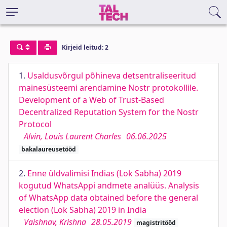
Kirjeid leitud: 2
1.
Usaldusvõrgul põhineva detsentraliseeritud
mainesüsteemi arendamine Nostr protokollile.
Development of a Web of Trust-Based
Decentralized Reputation System for the Nostr
Protocol
Alvin, Louis Laurent Charles
06.06.2025
bakalaureusetööd
2.
Enne üldvalimisi Indias (Lok Sabha) 2019
kogutud WhatsAppi andmete analüüs. Analysis
of WhatsApp data obtained before the general
election (Lok Sabha) 2019 in India
Vaishnav, Krishna
28.05.2019
magistritööd