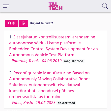
Kirjeid leitud: 2
1.
Sissejuhatud kontrollisüsteemi arendamine
autonoomse sõiduki katse platformile.
Embedded Control System Development for an
Autonomous Vehicle Test Platform
Pataraia, Tengiz
04.06.2019
magistritööd
2.
Reconfigurable Manufacturing Based on
Autonomously Moving Collaborative Robot
Solutions. Autonoomselt teisaldataval
koostööroboti lahendusel põhinev
ümberseadistatav tootmine
Vaher, Kristo
19.06.2025
doktoritööd