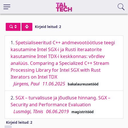
Kirjeid leitud: 2
1.
Spetsialiseeritud C++ andmevootöötluse teegi
kasutamine Intel SGX-i ja Rusti iteraatorite
kasutamine Intel TDX-i keskkonnas: võrdlev
analüüs. Comparing a Specialized C++ Stream
Processing Library for Intel SGX with Rust
Iterators on Intel TDX
Jürgens, Paul
11.06.2025
bakalaureusetööd
2.
SGX – turvalisuse ja jõudluse hinnang. SGX –
Security and Performance Evaluation
Lusmägi, Tõnis
06.06.2019
magistritööd
Kirjeid leitud: 2