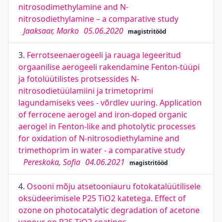
nitrosodimethylamine and N-
nitrosodiethylamine – a comparative study
Jaaksaar, Marko
05.06.2020
magistritööd
3.
Ferrotseenaerogeeli ja rauaga legeeritud
orgaanilise aerogeeli rakendamine Fenton-tüüpi
ja fotolüütilistes protsessides N-
nitrosodietüülamiini ja trimetoprimi
lagundamiseks vees - võrdlev uuring. Application
of ferrocene aerogel and iron-doped organic
aerogel in Fenton-like and photolytic processes
for oxidation of N-nitrosodiethylamine and
trimethoprim in water - a comparative study
Pereskoka, Sofia
04.06.2021
magistritööd
4.
Osooni mõju atsetooniauru fotokatalüütilisele
oksüdeerimisele P25 TiO2 katetega. Effect of
ozone on photocatalytic degradation of acetone