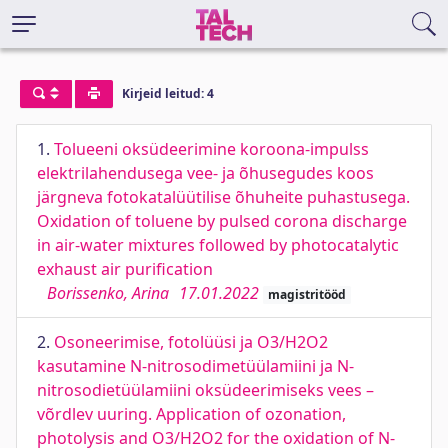
Kirjeid leitud: 4
1.
Tolueeni oksüdeerimine koroona-impulss
elektrilahendusega vee- ja õhusegudes koos
järgneva fotokatalüütilise õhuheite puhastusega.
Oxidation of toluene by pulsed corona discharge
in air-water mixtures followed by photocatalytic
exhaust air purification
Borissenko, Arina
17.01.2022
magistritööd
2.
Osoneerimise, fotolüüsi ja O3/H2O2
kasutamine N-nitrosodimetüülamiini ja N-
nitrosodietüülamiini oksüdeerimiseks vees –
võrdlev uuring. Application of ozonation,
photolysis and O3/H2O2 for the oxidation of N-