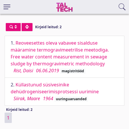
Kirjeid leitud: 2
1.
Reoveesettes oleva vabavee sisalduse
määramine termogravimeetrilise meetodiga.
Free water content measurement in sewage
sludge by thermogravimetric methodology
Rist, Daisi
06.06.2019
magistritööd
2.
Küllastunud süsivesinike
dehüdrogeniseerimisprotsessi uurimine
Siirak, Maare
1964
uuringuaruanded
Kirjeid leitud: 2
1