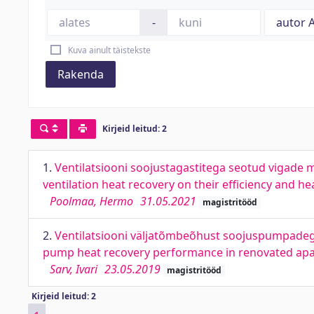
-
Kuva ainult täistekste
Rakenda
Kirjeid leitud: 2
1.
Ventilatsiooni soojustagastitega seotud vigade mõ
ventilation heat recovery on their efficiency and h
Poolmaa, Hermo
31.05.2021
magistritööd
2.
Ventilatsiooni väljatõmbeõhust soojuspumpadega
pump heat recovery performance in renovated apa
Sarv, Ivari
23.05.2019
magistritööd
Kirjeid leitud: 2