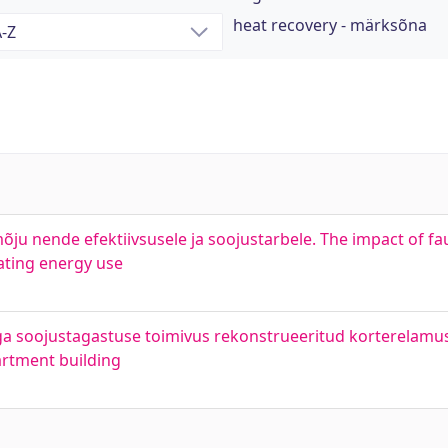
heat recovery - märksõna
ju nende efektiivsusele ja soojustarbele. The impact of fau
eating energy use
 soojustagastuse toimivus rekonstrueeritud korterelamus.
rtment building