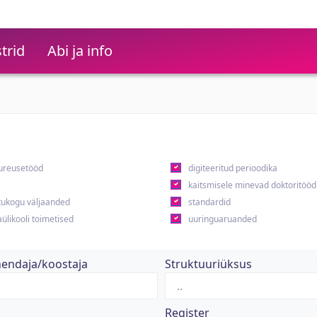
trid
Abi ja info
ureusetööd
digiteeritud perioodika
kaitsmisele minevad doktoritööd
ukogu väljaanded
standardid
ülikooli toimetised
uuringuaruanded
hendaja/koostaja
Struktuuriüksus
Register