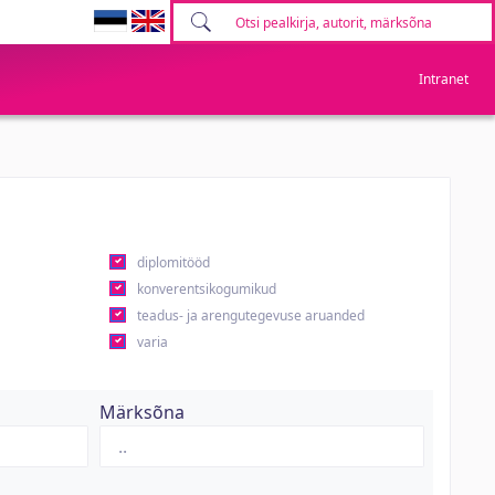
Intranet
diplomitööd
konverentsikogumikud
teadus- ja arengutegevuse aruanded
varia
Märksõna