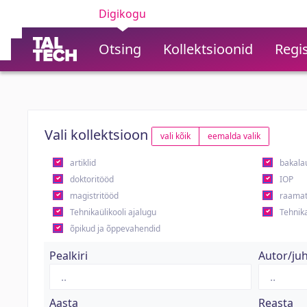
Digikogu
Otsing
Kollektsioonid
Regis
Vali kollektsioon
vali kõik
eemalda valik
artiklid
bakala
doktoritööd
IOP
magistritööd
raamat
Tehnikaülikooli ajalugu
Tehnika
õpikud ja õppevahendid
Pealkiri
Autor/ju
Aasta
Reasta