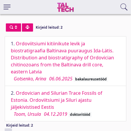
Kirjeid leitud: 2
1.
Ordoviitsiumi kitiinikute levik ja
biostratigraafia Baltinava puuraugus Ida-Lätis.
Distribution and biostratigraphy of Ordovician
chitinozoans from the Baltinava drill core,
eastern Latvia
Gotsenko, Arina
06.06.2025
bakalaureusetööd
2.
Ordovician and Silurian Trace Fossils of
Estonia. Ordoviitsiumi ja Siluri ajastu
jäljekivistised Eestis
Toom, Ursula
04.12.2019
doktoritööd
Kirjeid leitud: 2