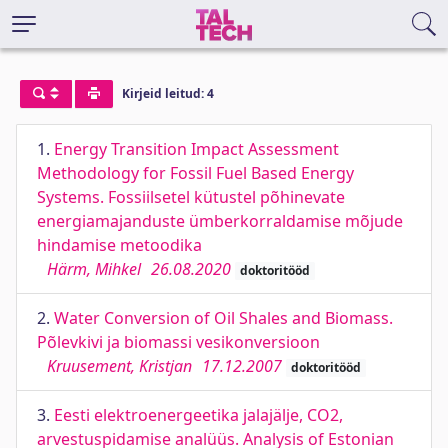
Kirjeid leitud: 4
1.
Energy Transition Impact Assessment
Methodology for Fossil Fuel Based Energy
Systems. Fossiilsetel kütustel põhinevate
energiamajanduste ümberkorraldamise mõjude
hindamise metoodika
Härm, Mihkel
26.08.2020
doktoritööd
2.
Water Conversion of Oil Shales and Biomass.
Põlevkivi ja biomassi vesikonversioon
Kruusement, Kristjan
17.12.2007
doktoritööd
3.
Eesti elektroenergeetika jalajälje, CO2,
arvestuspidamise analüüs. Analysis of Estonian