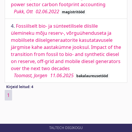
power sector carbon footprint accounting
Pukk, Ott
02.06.2022
magistritööd
4.
Fossiilselt bio- ja sünteetilisele diislile
ülemineku mõju reserv-, võrguühenduseta ja
mobiilsete diiselgeneraatorite kasutatavusele
järgmise kahe aastakümne jooksul. Impact of the
transition from fossil to bio- and synthetic diesel
on reserve, off-grid and mobile diesel generators
over the next two decades
Toomast, Jorgen
11.06.2025
bakalaureusetööd
Kirjeid leitud: 4
1
TALTECH DIGIKOGU