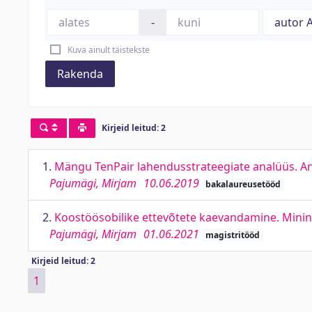
-
Kuva ainult täistekste
Rakenda
Kirjeid leitud: 2
1.
Mängu TenPair lahendusstrateegiate analüüs. Ana
Pajumägi, Mirjam
10.06.2019
bakalaureusetööd
2.
Koostöösobilike ettevõtete kaevandamine. Mini
Pajumägi, Mirjam
01.06.2021
magistritööd
Kirjeid leitud: 2
1