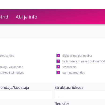
trid
Abi ja info
ureusetööd
digiteeritud perioodika
kaitsmisele minevad doktoritööd
ukogu väljaanded
standardid
ülikooli toimetised
uuringuaruanded
hendaja/koostaja
Struktuuriüksus
Register