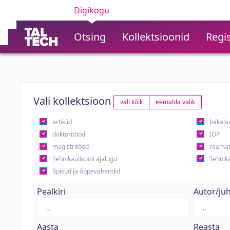
Digikogu
Otsing
Kollektsioonid
Regis
Vali kollektsioon
vali kõik
eemalda valik
artiklid
bakala
doktoritööd
IOP
magistritööd
raamat
Tehnikaülikooli ajalugu
Tehnika
õpikud ja õppevahendid
Pealkiri
Autor/ju
Aasta
Reasta