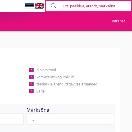
Intranet
diplomitööd
konverentsikogumikud
teadus- ja arengutegevuse aruanded
varia
Märksõna