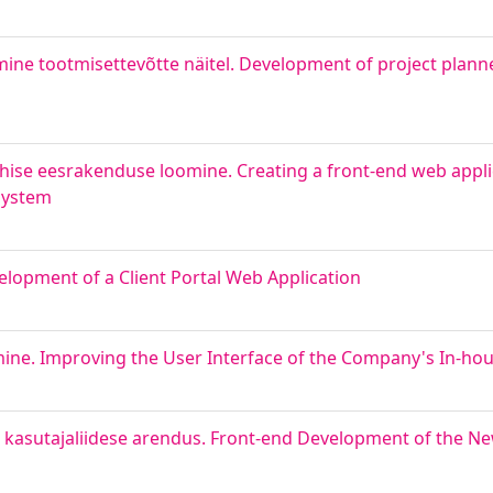
ne tootmisettevõtte näitel. Development of project planne
ise eesrakenduse loomine. Creating a front-end web applic
system
lopment of a Client Portal Web Application
amine. Improving the User Interface of the Company's In-ho
pi kasutajaliidese arendus. Front-end Development of the N