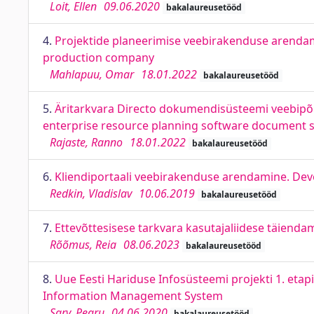
Loit, Ellen
09.06.2020
bakalaureusetööd
4.
Projektide planeerimise veebirakenduse arendami
production company
Mahlapuu, Omar
18.01.2022
bakalaureusetööd
5.
Äritarkvara Directo dokumendisüsteemi veebipõh
enterprise resource planning software document 
Rajaste, Ranno
18.01.2022
bakalaureusetööd
6.
Kliendiportaali veebirakenduse arendamine. Deve
Redkin, Vladislav
10.06.2019
bakalaureusetööd
7.
Ettevõttesisese tarkvara kasutajaliidese täiend
Rõõmus, Reia
08.06.2023
bakalaureusetööd
8.
Uue Eesti Hariduse Infosüsteemi projekti 1. eta
Information Management System
Sarv, Pearu
04.06.2020
bakalaureusetööd