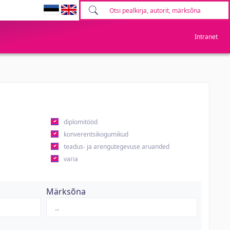
Intranet
diplomitööd
konverentsikogumikud
teadus- ja arengutegevuse aruanded
varia
Märksõna