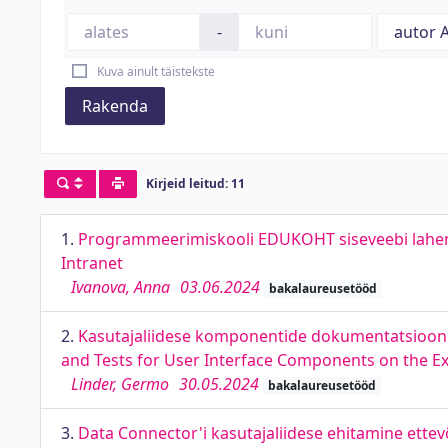
-
Kuva ainult täistekste
Rakenda
Kirjeid leitud: 11
1.
Programmeerimiskooli EDUKOHT siseveebi lahen
Intranet
Ivanova, Anna
03.06.2024
bakalaureusetööd
2.
Kasutajaliidese komponentide dokumentatsiooni 
and Tests for User Interface Components on the Ex
Linder, Germo
30.05.2024
bakalaureusetööd
3.
Data Connector'i kasutajaliidese ehitamine ette