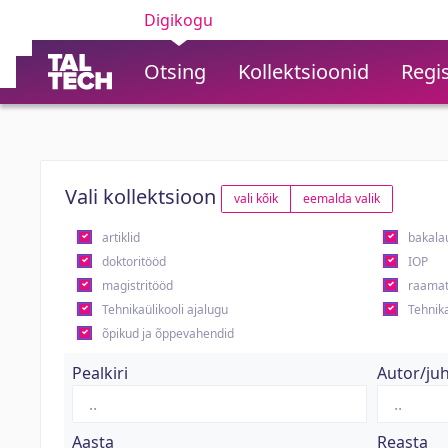
Digikogu
Otsing
Kollektsioonid
Regis
Vali kollektsioon
vali kõik
eemalda valik
artiklid
bakala
doktoritööd
IOP
magistritööd
raamat
Tehnikaülikooli ajalugu
Tehnika
õpikud ja õppevahendid
Pealkiri
Autor/ju
Aasta
Reasta