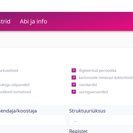
trid
Abi ja info
ureusetööd
digiteeritud perioodika
kaitsmisele minevad doktoritööd
ukogu väljaanded
standardid
ülikooli toimetised
uuringuaruanded
hendaja/koostaja
Struktuuriüksus
Register