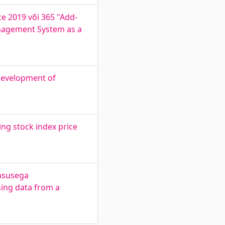
e 2019 või 365 "Add-
anagement System as a
 Development of
ng stock index price
imsusega
sing data from a