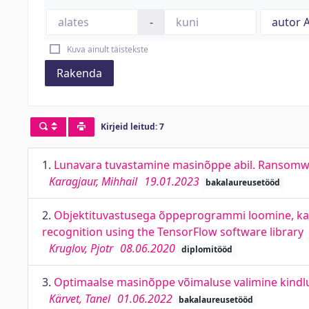
-
Kuva ainult täistekste
Rakenda
Kirjeid leitud: 7
1.
Lunavara tuvastamine masinõppe abil. Ransomwa
Karagjaur, Mihhail
19.01.2023
bakalaureusetööd
2.
Objektituvastusega õppeprogrammi loomine, kasut
recognition using the TensorFlow software library
Kruglov, Pjotr
08.06.2020
diplomitööd
3.
Optimaalse masinõppe võimaluse valimine kindlu
Kärvet, Tanel
01.06.2022
bakalaureusetööd