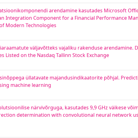
ratsioonikomponendi arendamine kasutades Microsoft Offic
 an Integration Component for a Financial Performance M
e of Modern Technologies
tsiaraamatute väljavõtteks vajaliku rakenduse arendamine.
es Listed on the Nasdaq Tallinn Stock Exchange
inõppega üllatavate majandusindikaatorite põhjal. Predicti
sing machine learning
utsioonilise närvivõrguga, kasutades 9,9 GHz väikese võ
rection determination with convolutional neural network u