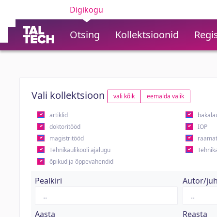
Digikogu
Otsing
Kollektsioonid
Regis
Vali kollektsioon
vali kõik
eemalda valik
artiklid
bakala
doktoritööd
IOP
magistritööd
raamat
Tehnikaülikooli ajalugu
Tehnika
õpikud ja õppevahendid
Pealkiri
Autor/ju
Aasta
Reasta