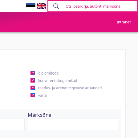
Intranet
diplomitööd
konverentsikogumikud
teadus- ja arengutegevuse aruanded
varia
Märksõna