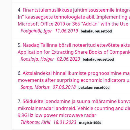
4.
Finantstulemuslikkuse juhtimissüsteemile integ
In" kaasaegsete tehnoloogiate abil. Implementing
Microsoft Office 2019 or 365 "Add-In" with the Us
Podgainõi, Igor
11.06.2019
bakalaureusetööd
5.
Nasdaq Tallinna börsil noteeritud ettevõtete ak
Application for Extracting Share Books of Compani
Roosioja, Holger
02.06.2023
bakalaureusetööd
6.
Aktsiaindeksi hinnaliikumiste prognoosimine mas
movements after surprising economic indicators u
Somp, Markus
07.06.2018
bakalaureusetööd
7.
Sõidukite loendamine ja suuna määramine konvol
mikrolaineradari andmeid. Vehicle counting and di
9.9GHz low power microwave radar
Tihhonov, Kirill
18.01.2023
magistritööd