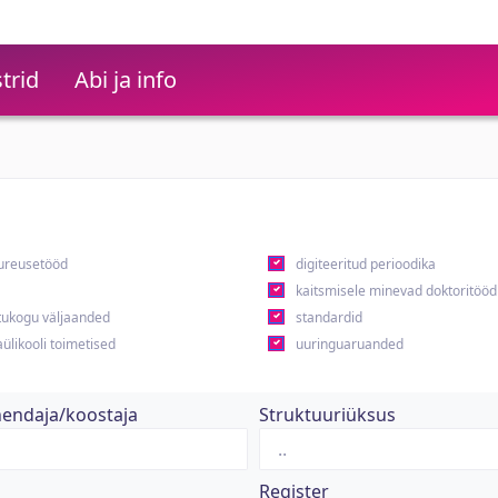
trid
Abi ja info
ureusetööd
digiteeritud perioodika
kaitsmisele minevad doktoritööd
ukogu väljaanded
standardid
ülikooli toimetised
uuringuaruanded
hendaja/koostaja
Struktuuriüksus
Register