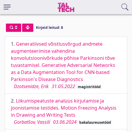
Kirjeid leitud: 8
1.
Generatiivsed võistlusvõrgud andmete
augmenteerimise vahendina
konvolutsioonivõrkude põhise Parkinsoni tõve
tuvastamisel. Generative Adversarial Networks
as a Data Augmentation Tool for CNN-based
Parkinson's Disease Diagnostics
Dzotsenidze, Erik
31.05.2022
magistritööd
2.
Liikumispeatuste analüüs kirjutamise ja
joonistamise testides. Motion Freezing Analysis
in Drawing and Writing Tests
Gorbatšov, Vassili
03.06.2024
bakalaureusetööd