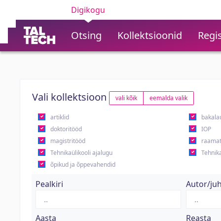
Digikogu
Otsing
Kollektsioonid
Regis
Vali kollektsioon
vali kõik
eemalda valik
artiklid
bakala
doktoritööd
IOP
magistritööd
raamat
Tehnikaülikooli ajalugu
Tehnika
õpikud ja õppevahendid
Pealkiri
Autor/ju
Aasta
Reasta