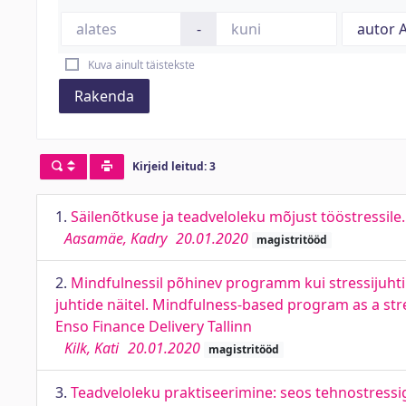
-
Kuva ainult täistekste
Rakenda
Kirjeid leitud: 3
1.
Säilenõtkuse ja teadveloleku mõjust tööstressile
Aasamäe, Kadry
20.01.2020
magistritööd
2.
Mindfulnessil põhinev programm kui stressijuht
juhtide näitel. Mindfulness-based program as a s
Enso Finance Delivery Tallinn
Kilk, Kati
20.01.2020
magistritööd
3.
Teadveloleku praktiseerimine: seos tehnostressig