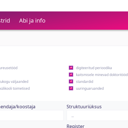
trid
Abi ja info
ureusetööd
digiteeritud perioodika
kaitsmisele minevad doktoritööd
ukogu väljaanded
standardid
ülikooli toimetised
uuringuaruanded
hendaja/koostaja
Struktuuriüksus
Register