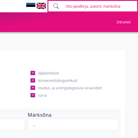
Intranet
diplomitööd
konverentsikogumikud
teadus- ja arengutegevuse aruanded
varia
Märksõna