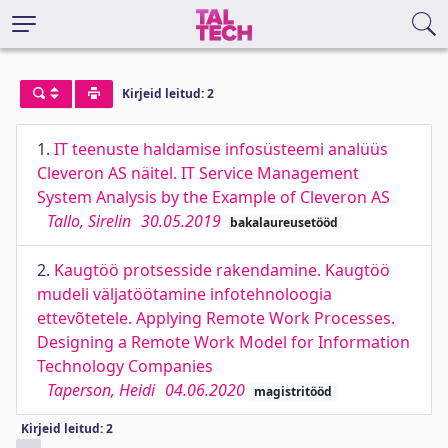
Kirjeid leitud: 2
1.
IT teenuste haldamise infosüsteemi analüüs
Cleveron AS näitel. IT Service Management
System Analysis by the Example of Cleveron AS
Tallo, Sirelin
30.05.2019
bakalaureusetööd
2.
Kaugtöö protsesside rakendamine. Kaugtöö
mudeli väljatöötamine infotehnoloogia
ettevõtetele. Applying Remote Work Processes.
Designing a Remote Work Model for Information
Technology Companies
Taperson, Heidi
04.06.2020
magistritööd
Kirjeid leitud: 2