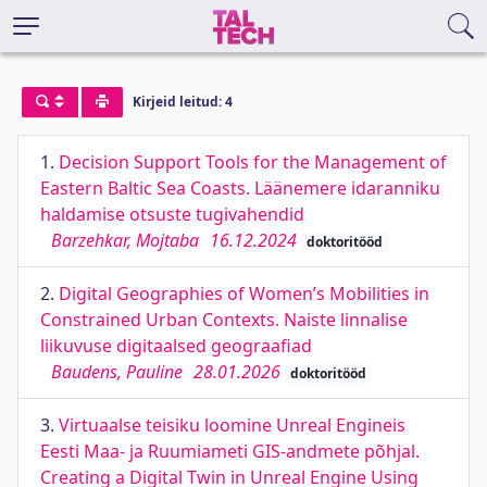
Kirjeid leitud: 4
1.
Decision Support Tools for the Management of
Eastern Baltic Sea Coasts. Läänemere idaranniku
haldamise otsuste tugivahendid
Barzehkar, Mojtaba
16.12.2024
doktoritööd
2.
Digital Geographies of Women’s Mobilities in
Constrained Urban Contexts. Naiste linnalise
liikuvuse digitaalsed geograafiad
Baudens, Pauline
28.01.2026
doktoritööd
3.
Virtuaalse teisiku loomine Unreal Engineis
Eesti Maa- ja Ruumiameti GIS-andmete põhjal.
Creating a Digital Twin in Unreal Engine Using