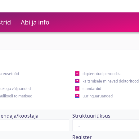
trid
Abi ja info
ureusetööd
digiteeritud perioodika
kaitsmisele minevad doktoritööd
ukogu väljaanded
standardid
ülikooli toimetised
uuringuaruanded
hendaja/koostaja
Struktuuriüksus
Register