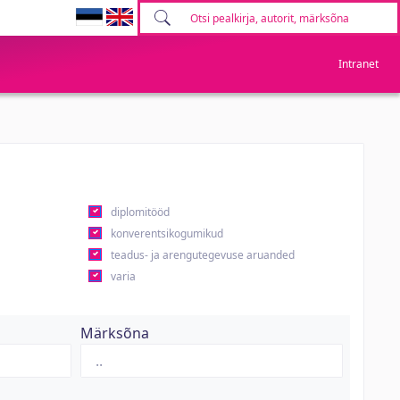
Intranet
diplomitööd
konverentsikogumikud
teadus- ja arengutegevuse aruanded
varia
Märksõna