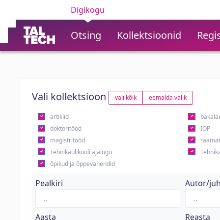
Digikogu
Otsing
Kollektsioonid
Regis
Vali kollektsioon
vali kõik
eemalda valik
artiklid
bakala
doktoritööd
IOP
magistritööd
raamat
Tehnikaülikooli ajalugu
Tehnika
õpikud ja õppevahendid
Pealkiri
Autor/ju
Aasta
Reasta