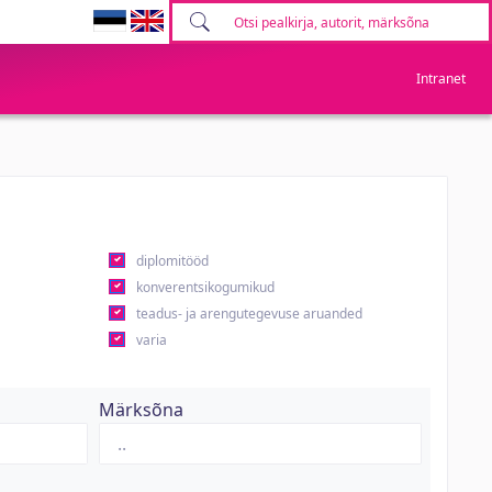
Intranet
diplomitööd
konverentsikogumikud
teadus- ja arengutegevuse aruanded
varia
Märksõna