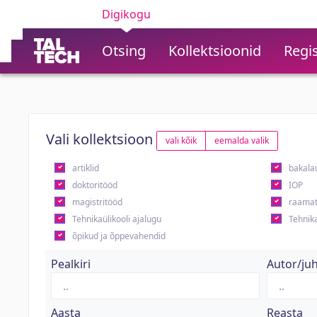
Digikogu
Otsing
Kollektsioonid
Regis
Vali kollektsioon
vali kõik
eemalda valik
artiklid
bakala
doktoritööd
IOP
magistritööd
raamat
Tehnikaülikooli ajalugu
Tehnika
õpikud ja õppevahendid
Pealkiri
Autor/ju
Aasta
Reasta