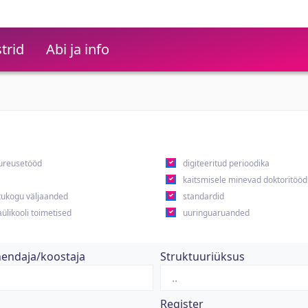
trid
Abi ja info
ureusetööd
digiteeritud perioodika
kaitsmisele minevad doktoritööd
ukogu väljaanded
standardid
ülikooli toimetised
uuringuaruanded
hendaja/koostaja
Struktuuriüksus
Register