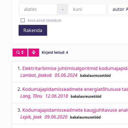
-
Kuva ainult täistekste
Rakenda
Kirjeid leitud: 4
1.
Elektritarbimise juhtimisalgoritmid kodumajapi
Lambot, Jaakob
05.06.2024
bakalaureusetööd
2.
Kodumajapidamisseadmete energiatõhususe tasuvu
Lang, Tõnu
12.06.2018
bakalaureusetööd
3.
Kodumajapidamisseadmete kaugjuhitavuse analüü
Lepik, Jaak
09.06.2020
bakalaureusetööd