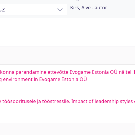
Kirs, Aive - autor
kkonna parandamine ettevõtte Evogame Estonia OÜ näitel. E
ng environment in Evogame Estonia OÜ
e töösooritusele ja tööstressile. Impact of leadership styl