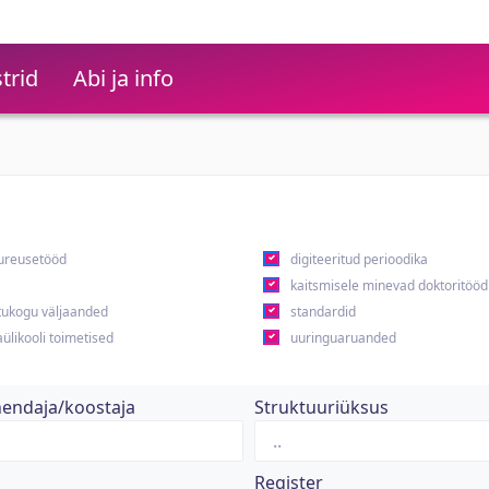
trid
Abi ja info
ureusetööd
digiteeritud perioodika
kaitsmisele minevad doktoritööd
ukogu väljaanded
standardid
ülikooli toimetised
uuringuaruanded
hendaja/koostaja
Struktuuriüksus
Register