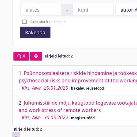
-
Kuva ainult täistekste
Rakenda
Kirjeid leitud: 2
1.
Psühhosotsiaalsete riskide hindamine ja töökes
psychosocial risks and improvement of the worki
Kirs, Aive
20.01.2020
bakalaureusetööd
2.
Juhtimisstiilide mõju kaugtööd tegevate töötajat
and work stress of remote workers
Kirs, Aive
30.05.2022
magistritööd
Kirjeid leitud: 2