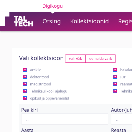
Digikogu
Otsing
Kollektsioonid
Regis
Vali kollektsioon
vali kõik
eemalda valik
artiklid
bakala
doktoritööd
IOP
magistritööd
raamat
Tehnikaülikooli ajalugu
Tehnika
õpikud ja õppevahendid
Pealkiri
Autor/ju
Aasta
Reasta