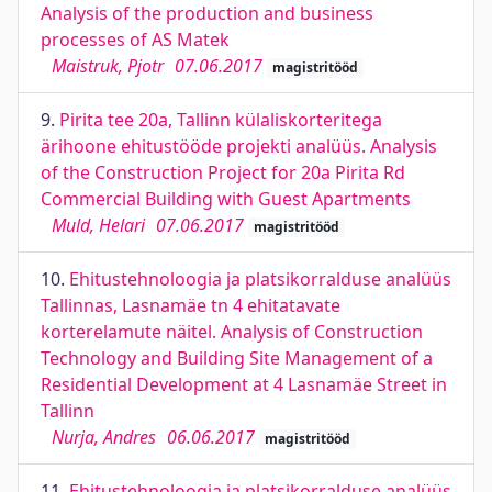
Analysis of the production and business
processes of AS Matek
Maistruk, Pjotr
07.06.2017
magistritööd
9.
Pirita tee 20a, Tallinn külaliskorteritega
ärihoone ehitustööde projekti analüüs. Analysis
of the Construction Project for 20a Pirita Rd
Commercial Building with Guest Apartments
Muld, Helari
07.06.2017
magistritööd
10.
Ehitustehnoloogia ja platsikorralduse analüüs
Tallinnas, Lasnamäe tn 4 ehitatavate
korterelamute näitel. Analysis of Construction
Technology and Building Site Management of a
Residential Development at 4 Lasnamäe Street in
Tallinn
Nurja, Andres
06.06.2017
magistritööd
11.
Ehitustehnoloogia ja platsikorralduse analüüs