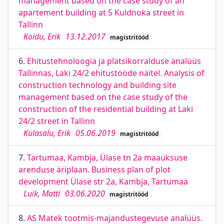
management based on the case study of an
apartement building at 5 Kuldnoka street in
Tallinn
Koidu, Erik
13.12.2017
magistritööd
6.
Ehitustehnoloogia ja platsikorralduse analüüs
Tallinnas, Laki 24/2 ehitustööde näitel. Analysis of
construction technology and building site
management based on the case study of the
construction of the residential building at Laki
24/2 street in Tallinn
Külasalu, Erik
05.06.2019
magistritööd
7.
Tartumaa, Kambja, Ülase tn 2a maaüksuse
arenduse äriplaan. Business plan of plot
development Ülase str 2a, Kambja, Tartumaa
Luik, Matti
03.06.2020
magistritööd
8.
AS Matek tootmis-majandustegevuse analüüs.