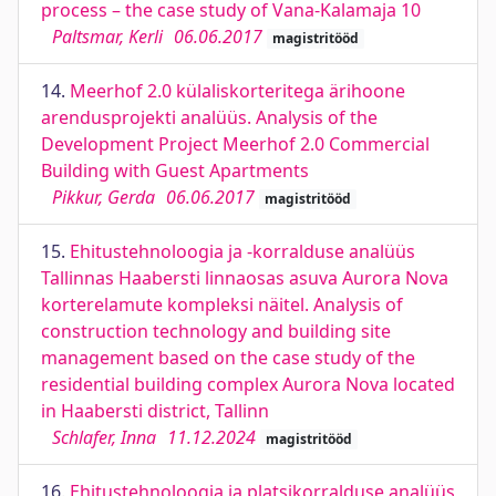
process – the case study of Vana-Kalamaja 10
Paltsmar, Kerli
06.06.2017
magistritööd
14.
Meerhof 2.0 külaliskorteritega ärihoone
arendusprojekti analüüs. Analysis of the
Development Project Meerhof 2.0 Commercial
Building with Guest Apartments
Pikkur, Gerda
06.06.2017
magistritööd
15.
Ehitustehnoloogia ja -korralduse analüüs
Tallinnas Haabersti linnaosas asuva Aurora Nova
korterelamute kompleksi näitel. Analysis of
construction technology and building site
management based on the case study of the
residential building complex Aurora Nova located
in Haabersti district, Tallinn
Schlafer, Inna
11.12.2024
magistritööd
16.
Ehitustehnoloogia ja platsikorralduse analüüs