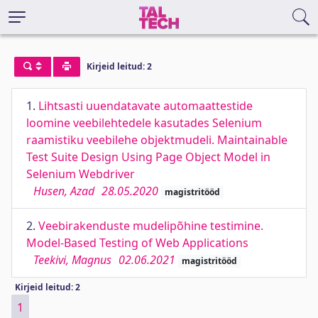
Kirjeid leitud: 2
1.
Lihtsasti uuendatavate automaattestide
loomine veebilehtedele kasutades Selenium
raamistiku veebilehe objektmudeli. Maintainable
Test Suite Design Using Page Object Model in
Selenium Webdriver
Husen, Azad
28.05.2020
magistritööd
2.
Veebirakenduste mudelipõhine testimine.
Model-Based Testing of Web Applications
Teekivi, Magnus
02.06.2021
magistritööd
Kirjeid leitud: 2
1