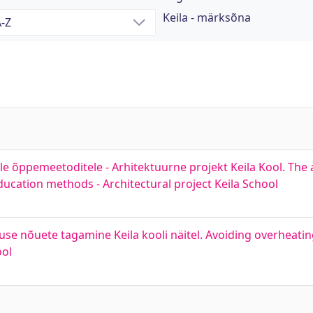
Keila - märksõna
e õppemeetoditele - Arhitektuurne projekt Keila Kool. The 
ducation methods - Architectural project Keila School
se nõuete tagamine Keila kooli näitel. Avoiding overheati
ool