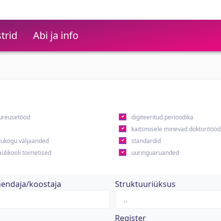
trid
Abi ja info
ureusetööd
digiteeritud perioodika
kaitsmisele minevad doktoritööd
ukogu väljaanded
standardid
ülikooli toimetised
uuringuaruanded
hendaja/koostaja
Struktuuriüksus
Register