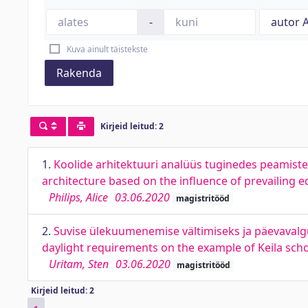
-
Kuva ainult täistekste
Rakenda
Kirjeid leitud: 2
1.
Koolide arhitektuuri analüüs tuginedes peamistel
architecture based on the influence of prevailing e
Philips, Alice
03.06.2020
magistritööd
2.
Suvise ülekuumenemise vältimiseks ja päevavalgu
daylight requirements on the example of Keila sch
Uritam, Sten
03.06.2020
magistritööd
Kirjeid leitud: 2