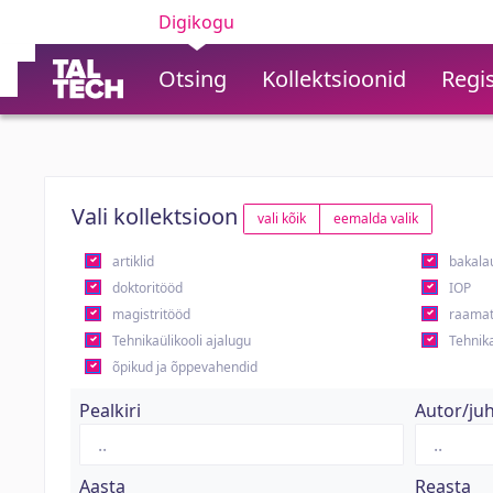
Digikogu
Otsing
Kollektsioonid
Regis
Vali kollektsioon
vali kõik
eemalda valik
artiklid
bakala
doktoritööd
IOP
magistritööd
raamat
Tehnikaülikooli ajalugu
Tehnika
õpikud ja õppevahendid
Pealkiri
Autor/ju
Aasta
Reasta