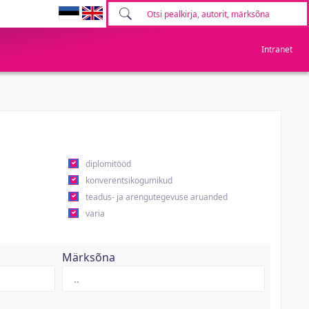
Intranet
diplomitööd
konverentsikogumikud
teadus- ja arengutegevuse aruanded
varia
Märksõna