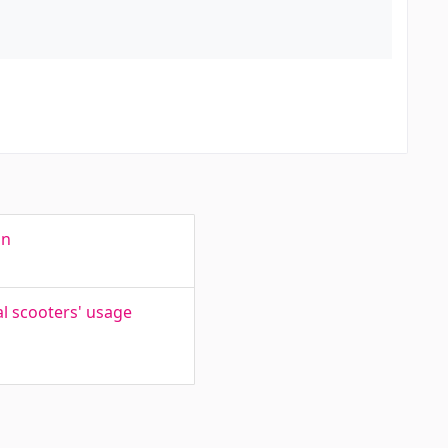
on
al scooters' usage