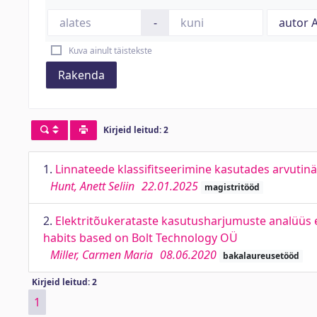
-
Kuva ainult täistekste
Rakenda
Kirjeid leitud: 2
1.
Linnateede klassifitseerimine kasutades arvutin
Hunt, Anett Seliin
22.01.2025
magistritööd
2.
Elektritõukerataste kasutusharjumuste analüüs e
habits based on Bolt Technology OÜ
Miller, Carmen Maria
08.06.2020
bakalaureusetööd
Kirjeid leitud: 2
1