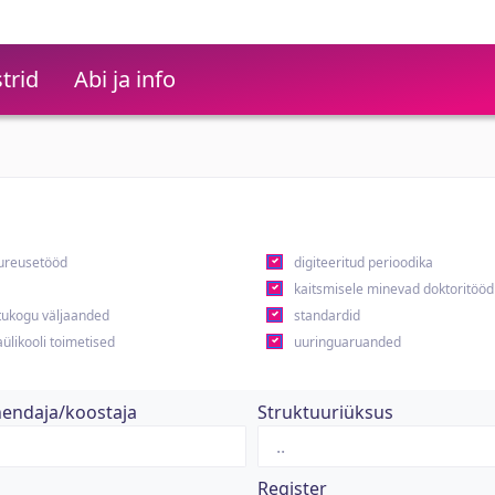
trid
Abi ja info
ureusetööd
digiteeritud perioodika
kaitsmisele minevad doktoritööd
ukogu väljaanded
standardid
ülikooli toimetised
uuringuaruanded
hendaja/koostaja
Struktuuriüksus
Register