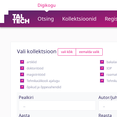
Digikogu
Otsing
Kollektsioonid
Regis
Vali kollektsioon
vali kõik
eemalda valik
artiklid
bakala
doktoritööd
IOP
magistritööd
raamat
Tehnikaülikooli ajalugu
Tehnika
õpikud ja õppevahendid
Pealkiri
Autor/ju
Aasta
Reasta