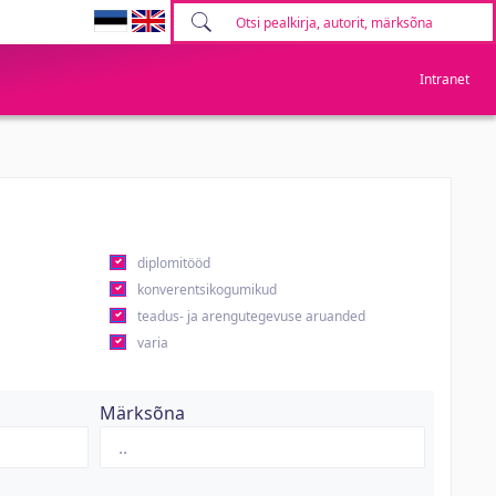
Intranet
diplomitööd
konverentsikogumikud
teadus- ja arengutegevuse aruanded
varia
Märksõna