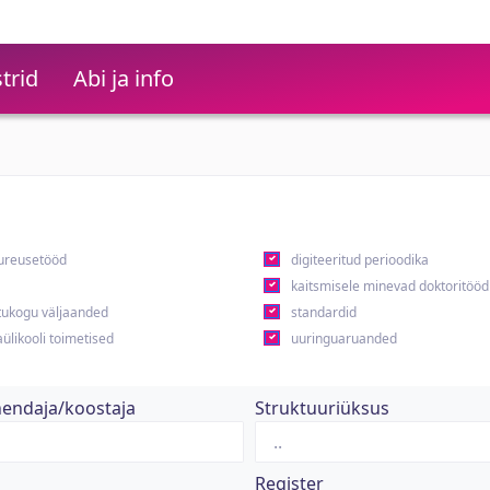
trid
Abi ja info
ureusetööd
digiteeritud perioodika
kaitsmisele minevad doktoritööd
ukogu väljaanded
standardid
ülikooli toimetised
uuringuaruanded
hendaja/koostaja
Struktuuriüksus
Register