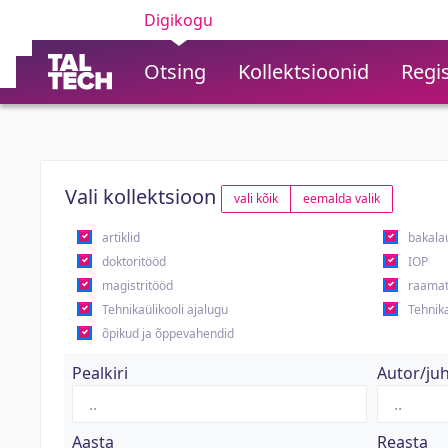
Digikogu
Otsing
Kollektsioonid
Regis
Vali kollektsioon
vali kõik
eemalda valik
artiklid
bakala
doktoritööd
IOP
magistritööd
raamat
Tehnikaülikooli ajalugu
Tehnika
õpikud ja õppevahendid
Pealkiri
Autor/ju
Aasta
Reasta