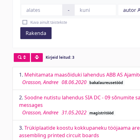
-
Kuva ainult täistekste
Rakenda
Kirjeid leitud: 3
1.
Mehitamata maasõiduki lahendus ABB AS Ajamite 
Orasson, Andree
08.06.2020
bakalaureusetööd
2.
Soodne nutistu lahendus SIA DC - 09 sõnumite saa
messages
Orasson, Andree
31.05.2022
magistritööd
3.
Trükiplaatide koostu kokkupaneku tööjaama aren
assembling printed circuit boards