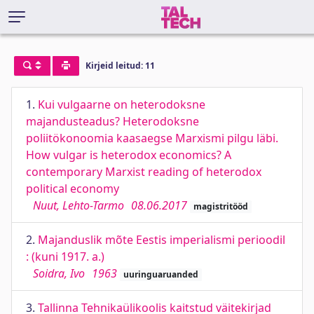
Kirjeid leitud: 11
1.
Kui vulgaarne on heterodoksne
majandusteadus? Heterodoksne
poliitökonoomia kaasaegse Marxismi pilgu läbi.
How vulgar is heterodox economics? A
contemporary Marxist reading of heterodox
political economy
Nuut, Lehto-Tarmo
08.06.2017
magistritööd
2.
Majanduslik mõte Eestis imperialismi perioodil
: (kuni 1917. a.)
Soidra, Ivo
1963
uuringuaruanded
3.
Tallinna Tehnikaülikoolis kaitstud väitekirjad