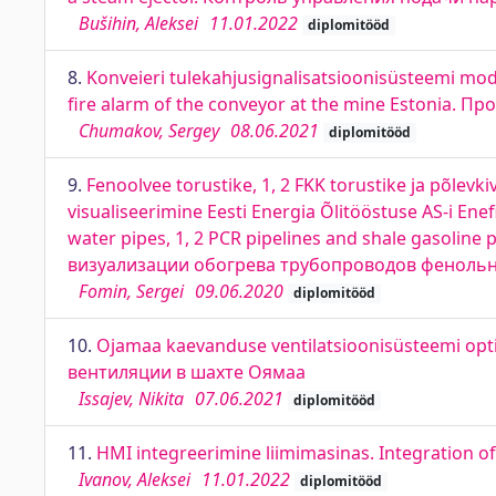
Bušihin, Aleksei
11.01.2022
diplomitööd
8.
Konveieri tulekahjusignalisatsioonisüsteemi mod
fire alarm of the conveyor at the mine Estonia
Chumakov, Sergey
08.06.2021
diplomitööd
9.
Fenoolvee torustike, 1, 2 FKK torustike ja põle
visualiseerimine Eesti Energia Õlitööstuse AS-i Ene
water pipes, 1, 2 PCR pipelines and shale gasolin
визуализации обогрева трубопроводов фенольной
Fomin, Sergei
09.06.2020
diplomitööd
10.
Ojamaa kaevanduse ventilatsioonisüsteemi opti
вентиляции в шахте Оямаа
Issajev, Nikita
07.06.2021
diplomitööd
11.
HMI integreerimine liimimasinas. Integration o
Ivanov, Aleksei
11.01.2022
diplomitööd