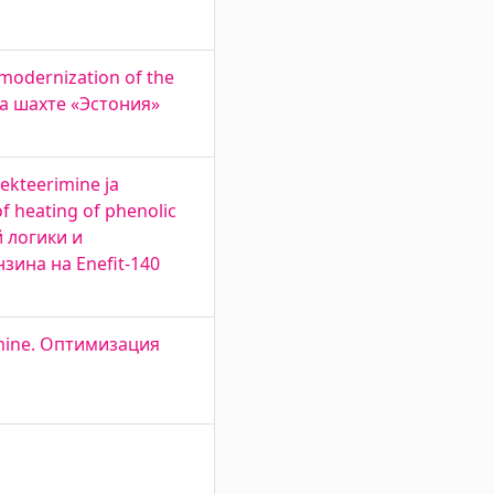
 modernization of the
на шахте «Эстония»
ekteerimine ja
of heating of phenolic
й логики и
ина на Enefit-140
a mine. Оптимизация