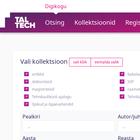
Digikogu
Otsing
Kollektsioonid
Regis
Vali kollektsioon
vali kõik
eemalda valik
artiklid
bakala
doktoritööd
IOP
magistritööd
raamat
Tehnikaülikooli ajalugu
Tehnika
õpikud ja õppevahendid
Pealkiri
Autor/ju
Aasta
Reasta