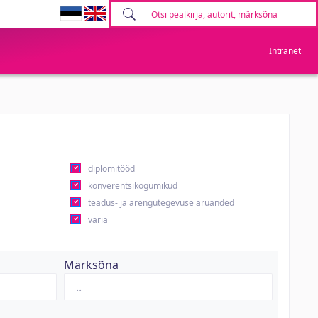
Intranet
diplomitööd
konverentsikogumikud
teadus- ja arengutegevuse aruanded
varia
Märksõna