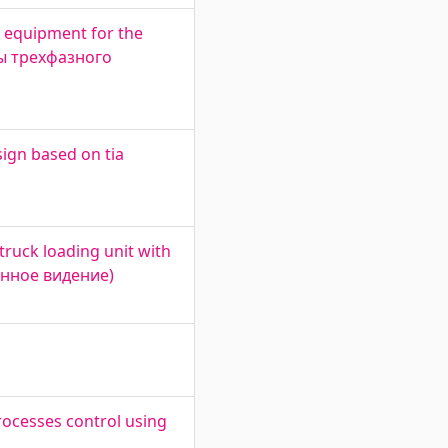
 equipment for the
ты трехфазного
sign based on tia
ruck loading unit with
инное видение)
rocesses control using