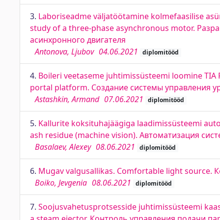
3.
Laboriseadme väljatöötamine kolmefaasilise as
study of a three-phase asynchronous motor. Ра
асинхронного двигателя
Antonova, Ljubov
04.06.2021
diplomitööd
4.
Boileri veetaseme juhtimissüsteemi loomine TIA P
portal platform. Создание системы управления ур
Astashkin, Armand
07.06.2021
diplomitööd
5.
Kallurite koksituhajäägiga laadimissüsteemi au
ash residue (machine vision). Автоматизация с
Basalaev, Alexey
08.06.2021
diplomitööd
6.
Mugav valgusallikas. Comfortable light source
Boiko, Jevgenia
08.06.2021
diplomitööd
7.
Soojusvahetusprotsesside juhtimissüsteemi kaas
a steam ejector. Контроль управления подачи п