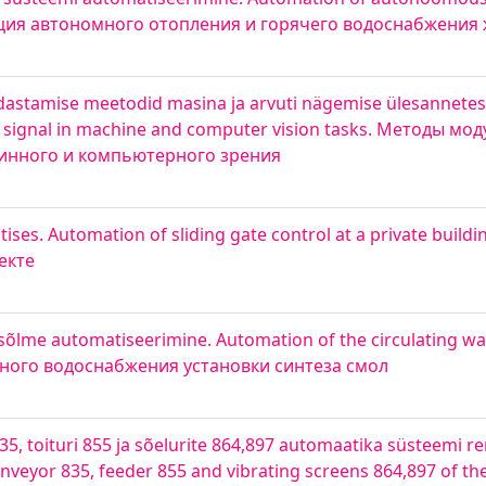
тизация автономного отопления и горячего водоснабжения
edastamise meetodid masina ja arvuti nägemise ülesannete
o signal in machine and computer vision tasks. Методы м
шинного и компьютерного зрения
ises. Automation of sliding gate control at a private buil
екте
õlme automatiseerimine. Automation of the circulating wat
отного водоснабжения установки синтеза смол
5, toituri 855 ja sõelurite 864,897 automaatika süsteemi r
veyor 835, feeder 855 and vibrating screens 864,897 of th