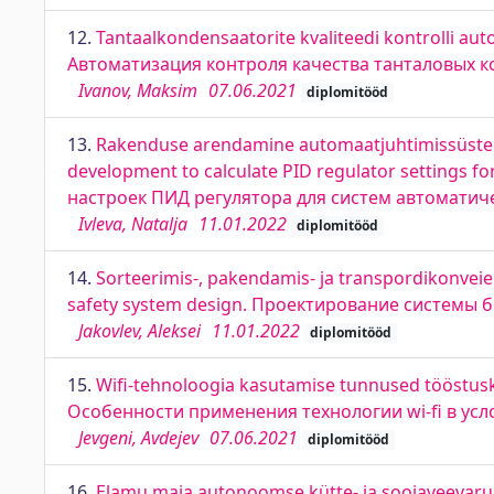
12.
Tantaalkondensaatorite kvaliteedi kontrolli aut
Автоматизация контроля качества танталовых 
Ivanov, Maksim
07.06.2021
diplomitööd
13.
Rakenduse arendamine automaatjuhtimissüsteem
development to calculate PID regulator settings
настроек ПИД регулятора для систем автомати
Ivleva, Natalja
11.01.2022
diplomitööd
14.
Sorteerimis-, pakendamis- ja transpordikonveie
safety system design. Проектирование системы
Jakovlev, Aleksei
11.01.2022
diplomitööd
15.
Wifi-tehnoloogia kasutamise tunnused tööstuske
Особенности применения технологии wi-fi в у
Jevgeni, Avdejev
07.06.2021
diplomitööd
16.
Elamu maja autonoomse kütte- ja soojaveevar