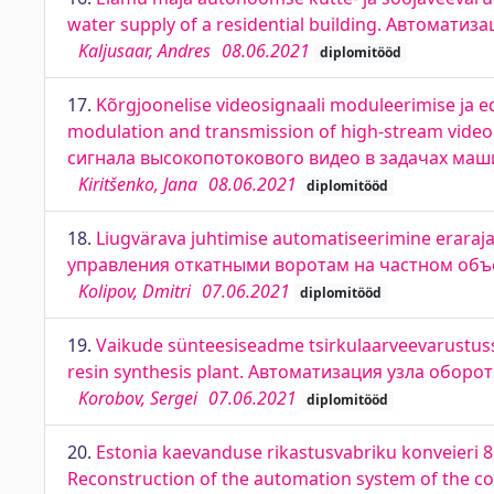
water supply of a residential building. Автома
Kaljusaar, Andres
08.06.2021
diplomitööd
17.
Kõrgjoonelise videosignaali moduleerimise ja 
modulation and transmission of high-stream vide
сигнала высокопотокового видео в задачах ма
Kiritšenko, Jana
08.06.2021
diplomitööd
18.
Liugvärava juhtimise automatiseerimine erarajat
управления откатными воротам на частном объ
Kolipov, Dmitri
07.06.2021
diplomitööd
19.
Vaikude sünteesiseadme tsirkulaarveevarustuss
resin synthesis plant. Автоматизация узла обор
Korobov, Sergei
07.06.2021
diplomitööd
20.
Estonia kaevanduse rikastusvabriku konveieri 83
Reconstruction of the automation system of the con