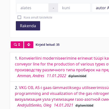
-
Kuva ainult täistekste
Rakenda
Kirjeid leitud: 35
1.
Konveierliini moderniseerimine erinevat tüüpi k
conveyor line for the production of various type
производству различного типа пробирок на пре
Amman, Andres
11.01.2022
diplomitööd
2.
VKG OIL AS-i gaas-lämmastiksegu utiliseerimiss
programming and visualization of the gas-nitroge
визуализация узла утилизации газо-азотной сме
Andrjuštšenko, Oleg
14.01.2021
diplomitööd