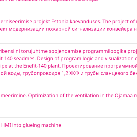
erniseerimise projekt Estonia kaevanduses. The project of
. Проект модернизации пожарной сигнализации конвейера 
vkivibensiini torujuhtme soojendamise programmiloogika proj
fit-140 seadmes. Design of program logic and visualization 
e pipe at the Enefit-140 plant. Проектирование программно
 воды, трубопроводов 1,2 ХКФ и трубы сланцевого бенз
meerimine. Optimization of the ventilation in the Ojama
f HMI into glueing machine