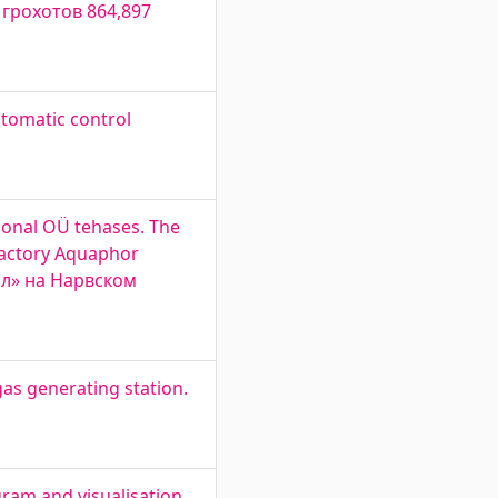
грохотов 864,897
utomatic control
ional OÜ tehases. The
 factory Aquaphor
лл» на Нарвском
as generating station.
gram and visualisation