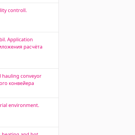
ty controll.
l. Application
приложения расчёта
d hauling conveyor
ого конвейера
rial environment.
 heating and hot