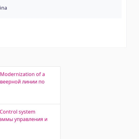
õna
 Modernization of a
конвеерной линии по
 Control system
ограммы управления и