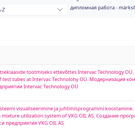
дипломная работа - märks
atseklaaside tootmiseks ettevõttes Intervac Technology OÜ.
s of test tubes at Intervac Technolohy OÜ. Модернизация 
дприятии Intervac Technology OÜ
üsteemi visualiseerimine ja juhtimisprogrammi koostamine.
n mixture utilization system of VKG OIL AS. Создание пр
си предприятия VKG OIL AS