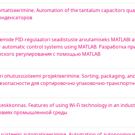
omatiseerimine. Automation of the tantalum capacitors quali
конденсаторов
ide PID-regulaatori seadistuste arvutamiseks MATLABi abi
 for automatic control systems using MATLAB. Разработка 
ческого регулирования с помощью MATLAB
ri ohutussüsteemi projekteerimine. Sorting, packaging, an
 безопасности для сортировочно-упаковочно-транспортн
skkonnas. Features of using Wi-Fi technology in an indust
словиях промышленной среды
u süsteemi automatiseerimine. Automation of autonoomous