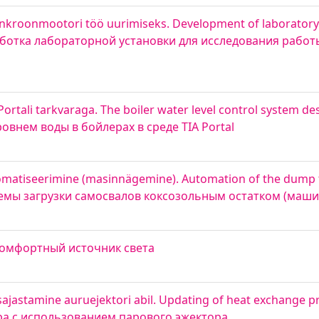
ünkroonmootori töö uurimiseks. Development of laboratory
зработка лабораторной установки для исследования рабо
ortali tarkvaraga. The boiler water level control system de
овнем воды в бойлерах в среде TIA Portal
tomatiseerimine (masinnägemine). Automation of the dump t
истемы загрузки самосвалов коксозольным остатком (маш
. Комфортный источник света
ajastamine auruejektori abil. Updating of heat exchange p
ара с использованием парового эжектора