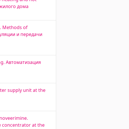
 жилого дома
s. Methods of
одуляции и передачи
ding. Автоматизация
er supply unit at the
enoveerimine.
e concentrator at the