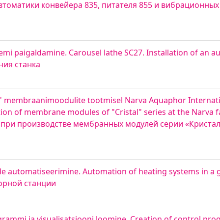
втоматики конвейера 835, питателя 855 и вибрационных 
mi paigaldamine. Carousel lathe SC27. Installation of an a
ния станка
ll" membraanimoodulite tootmisel Narva Aquaphor Internat
tion of membrane modules of "Cristal" series at the Narva
ки при производстве мембранных модулей серии «Криста
 automatiseerimine. Automation of heating systems in a g
орной станции
rammi ja visualisatsiooni loomine. Creation of control pro