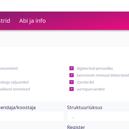
trid
Abi ja info
ureusetööd
digiteeritud perioodika
kaitsmisele minevad doktoritööd
ukogu väljaanded
standardid
ülikooli toimetised
uuringuaruanded
hendaja/koostaja
Struktuuriüksus
Register