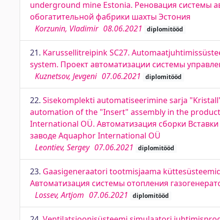
underground mine Estonia. Реновация системы а
обогатительной фабрики шахты Эстония
Korzunin, Vladimir
08.06.2021
diplomitööd
21.
Karussellitreipink SC27. Automaatjuhtimissüstee
system. Проект автоматизации системы управле
Kuznetsov, Jevgeni
07.06.2021
diplomitööd
22.
Sisekomplekti automatiseerimine sarja "Krista
automation of the "Insert" assembly in the produc
International OÜ. Автоматизация сборки Встав
заводе Aquaphor International OÜ
Leontiev, Sergey
07.06.2021
diplomitööd
23.
Gaasigeneraatori tootmisjaama küttesüsteemide
Автоматизация системы отопления газогенерат
Lossev, Artjom
07.06.2021
diplomitööd
24.
Ventilatsioonisüsteemi simulaatori juhtimisprog