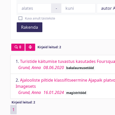
-
Kuva ainult täistekste
Rakenda
Kirjeid leitud: 2
1.
Turistide käitumise tuvastus kasutades Foursqu
Grund, Anna
08.06.2020
bakalaureusetööd
2.
Ajalooliste piltide klassifitseermine Ajapaik plat
Imagesets
Grund, Anna
16.01.2024
magistritööd
Kirjeid leitud: 2
1