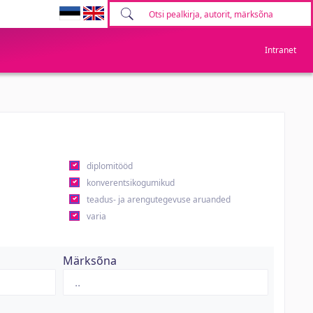
Intranet
diplomitööd
konverentsikogumikud
teadus- ja arengutegevuse aruanded
varia
Märksõna