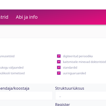
trid
Abi ja info
ureusetööd
digiteeritud perioodika
kaitsmisele minevad doktoritööd
ukogu väljaanded
standardid
ülikooli toimetised
uuringuaruanded
hendaja/koostaja
Struktuuriüksus
Register