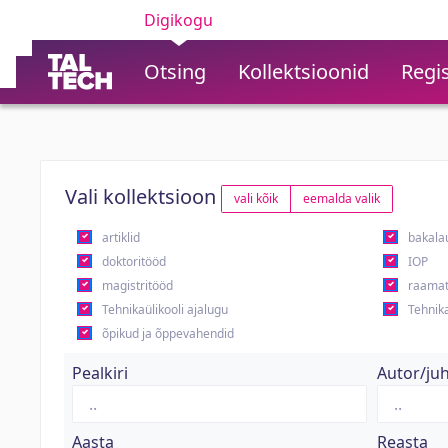
Digikogu
Otsing
Kollektsioonid
Regis
Vali kollektsioon
vali kõik
eemalda valik
artiklid
bakala
doktoritööd
IOP
magistritööd
raamat
Tehnikaülikooli ajalugu
Tehnika
õpikud ja õppevahendid
Pealkiri
Autor/ju
Aasta
Reasta