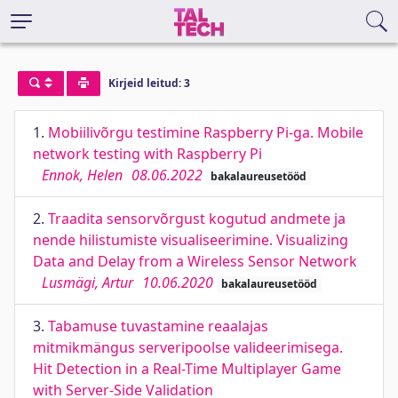
Kirjeid leitud: 3
1.
Mobiilivõrgu testimine Raspberry Pi-ga. Mobile
network testing with Raspberry Pi
Ennok, Helen
08.06.2022
bakalaureusetööd
2.
Traadita sensorvõrgust kogutud andmete ja
nende hilistumiste visualiseerimine. Visualizing
Data and Delay from a Wireless Sensor Network
Lusmägi, Artur
10.06.2020
bakalaureusetööd
3.
Tabamuse tuvastamine reaalajas
mitmikmängus serveripoolse valideerimisega.
Hit Detection in a Real-Time Multiplayer Game
with Server-Side Validation