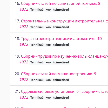
16.
Сборник статей по санитарной технике. 8
1972
Tehnikaülikooli toimetised
17.
Строительные конструкции и строительная ф
1972
Tehnikaülikooli toimetised
18.
Труды по электротехнике и автоматике. 10
1972
Tehnikaülikooli toimetised
19.
Сборник трудов по изучению золы сланца-кук
1972
Tehnikaülikooli toimetised
20.
Сборник статей по машиностроению. 9
1972
Tehnikaülikooli toimetised
21.
Судовые силовые установки. 6 : сборник стат
1972
Tehnikaülikooli toimetised