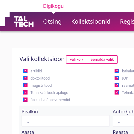
Digikogu
Otsing
Kollektsioonid
Regis
Vali kollektsioon
vali kõik
eemalda valik
artiklid
bakala
doktoritööd
IOP
magistritööd
raamat
Tehnikaülikooli ajalugu
Tehnika
õpikud ja õppevahendid
Pealkiri
Autor/ju
Aasta
Reasta