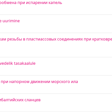
сообмена при испарении капель
e uurimine
кам резьбы в пластмассовых соединениях при кратковр
-vedelik tasakaalule
 при напорном движении морского ила
ибалтийских сланцев