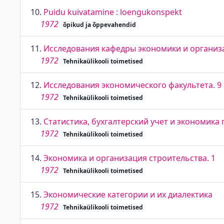
10.
Puidu kuivatamine : loengukonspekt
1972
õpikud ja õppevahendid
11.
Исследования кафедры экономики и организа
1972
Tehnikaülikooli toimetised
12.
Исследования экономического факультета. 9
1972
Tehnikaülikooli toimetised
13.
Статистика, бухгалтерский учет и экономика
1972
Tehnikaülikooli toimetised
14.
Экономика и организация строительства. 1
1972
Tehnikaülikooli toimetised
15.
Экономические категории и их диалектика
1972
Tehnikaülikooli toimetised