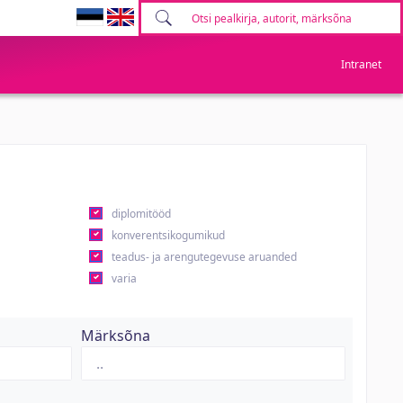
Intranet
diplomitööd
konverentsikogumikud
teadus- ja arengutegevuse aruanded
varia
Märksõna