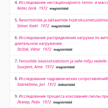
4.
Исследование нестационарного тепло- и мас
Reiter, Eerik
1972
magistritööd
5.
Resortsiinide ja laktaamide hüdroksümetüülimis
Siimer, Kadri
1972
magistritööd
6.
Исследование распределения нагрузки по вит
длительном нагружении
Strižak, Viktor
1972
magistritööd
7.
Fenoolide iseassotsiatsioon ja selle mõju vedelik
Suurpere, Aime
1972
magistritööd
8.
Исследование гидравлических сопротивлений
Säärekõnno, Jüri
1972
doktoritööd
9.
Исследование процесса коксования смолы пр
Леэпер, Рейн
1972
magistritööd