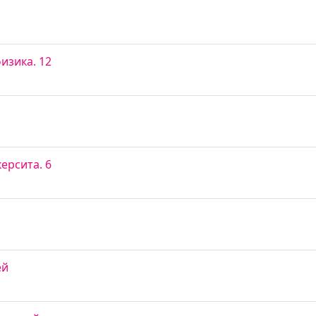
изика. 12
ерсита. 6
ей