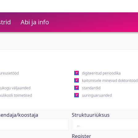
trid
Abi ja info
ureusetööd
digiteeritud perioodika
kaitsmisele minevad doktoritööd
ukogu väljaanded
standardid
ülikooli toimetised
uuringuaruanded
hendaja/koostaja
Struktuuriüksus
Register