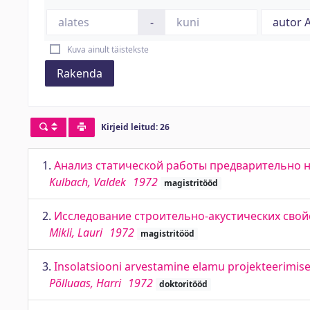
-
Kuva ainult täistekste
Rakenda
Kirjeid leitud: 26
1.
Анализ статической работы предварительно 
Kulbach, Valdek
1972
magistritööd
2.
Исследование строительно-акустических свой
Mikli, Lauri
1972
magistritööd
3.
Insolatsiooni arvestamine elamu projekteerimisel 
Põlluaas, Harri
1972
doktoritööd