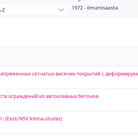
1972 - ilmumisaasta
напряженных сетчатых висячих покрытий с деформиру
ств ограждений из автоклавных бетонов
: (Eesti NSV kliima oludes)