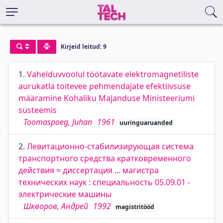
Kirjeid leitud: 9
1.
Vahelduvvoolul töötavate elektromagnetiliste
aurukatla toitevee pehmendajate efektiivsuse
määramine Kohaliku Majanduse Ministeeriumi
süsteemis
Toomaspoeg, Juhan
1961
uuringuaruanded
2.
Левитационно-стабилизирующая система
транспортного средства кратковременного
действия = диссертация ... магистра
технических наук : специальность 05.09.01 -
электрические машины
Шкворов, Андрей
1992
magistritööd