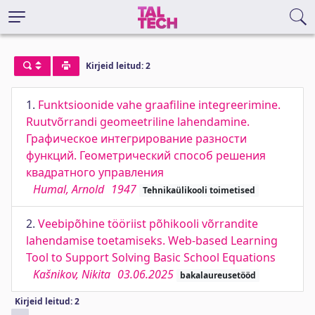
Kirjeid leitud: 2
1.
Funktsioonide vahe graafiline integreerimine.
Ruutvõrrandi geomeetriline lahendamine.
Графическое интегрирование разности
функций. Геометрический способ решения
квадратного управления
Humal, Arnold
1947
Tehnikaülikooli toimetised
2.
Veebipõhine tööriist põhikooli võrrandite
lahendamise toetamiseks. Web-based Learning
Tool to Support Solving Basic School Equations
Kašnikov, Nikita
03.06.2025
bakalaureusetööd
Kirjeid leitud: 2