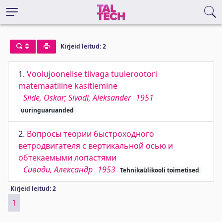
Kirjeid leitud: 2
1.
Voolujoonelise tiivaga tuulerootori
matemaatiline käsitlemine
Silde, Oskar; Sivadi, Aleksander
1951
uuringuaruanded
2.
Вопросы теории быстроходного
ветродвигателя с вертикальной осью и
обтекаемыми лопастями
Сивади, Александр
1953
Tehnikaülikooli toimetised
Kirjeid leitud: 2
1