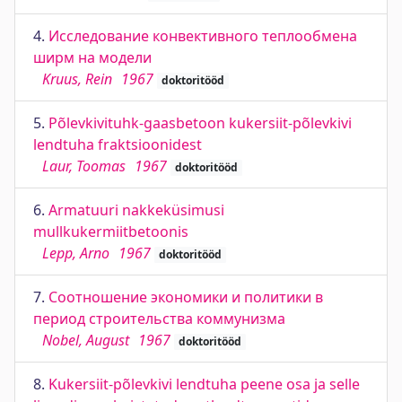
4.
Исследование конвективного теплообмена
ширм на модели
Kruus, Rein
1967
doktoritööd
5.
Põlevkivituhk-gaasbetoon kukersiit-põlevkivi
lendtuha fraktsioonidest
Laur, Toomas
1967
doktoritööd
6.
Armatuuri nakkeküsimusi
mullkukermiitbetoonis
Lepp, Arno
1967
doktoritööd
7.
Соотношение экономики и политики в
период строительства коммунизма
Nobel, August
1967
doktoritööd
8.
Kukersiit-põlevkivi lendtuha peene osa ja selle