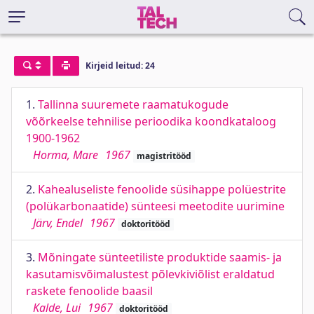
Kirjeid leitud: 24
1.
Tallinna suuremete raamatukogude
võõrkeelse tehnilise perioodika koondkataloog
1900-1962
Horma, Mare
1967
magistritööd
2.
Kahealuseliste fenoolide süsihappe polüestrite
(polükarbonaatide) sünteesi meetodite uurimine
Järv, Endel
1967
doktoritööd
3.
Mõningate sünteetiliste produktide saamis- ja
kasutamisvõimalustest põlevkiviõlist eraldatud
raskete fenoolide baasil
Kalde, Lui
1967
doktoritööd