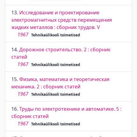
13.
Исследование и проектирование
электромагнитных средств перемещения
жидких металлов : сборник трудов. V
1967
Tehnikaülikooli toimetised
14.
Дорожное строительство. 2 : сборник
статей
1967
Tehnikaülikooli toimetised
15.
Физика, математика и теоретическая
механика. 2 : сборник статей
1967
Tehnikaülikooli toimetised
16.
Труды по электротехнике и автоматике. 5 :
сборник статей
1967
Tehnikaülikooli toimetised