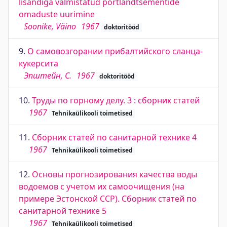
lisandiga valmistatud portlandtsementide
omaduste uurimine
Soonike, Väino
1967
doktoritööd
9.
О самовозгорании прибалтийского сланца-
кукерсита
Эпштейн, С.
1967
doktoritööd
10.
Труды по горному делу. 3 : сборник статей
1967
Tehnikaülikooli toimetised
11.
Сборник статей по санитарной технике 4
1967
Tehnikaülikooli toimetised
12.
Основы прогнозирования качества воды
водоемов с учетом их самоочищения (на
примере Эстонской ССР). Сборник статей по
санитарной технике 5
1967
Tehnikaülikooli toimetised