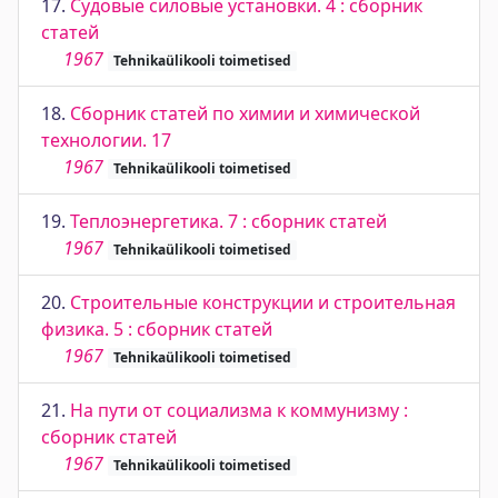
17.
Судовые силовые установки. 4 : сборник
статей
1967
Tehnikaülikooli toimetised
18.
Сборник статей по химии и химической
технологии. 17
1967
Tehnikaülikooli toimetised
19.
Теплоэнергетика. 7 : сборник статей
1967
Tehnikaülikooli toimetised
20.
Строительные конструкции и строительная
физика. 5 : сборник статей
1967
Tehnikaülikooli toimetised
21.
На пути от социализма к коммунизму :
сборник статей
1967
Tehnikaülikooli toimetised