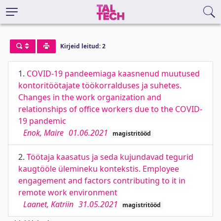
Kirjeid leitud: 2
1.
COVID-19 pandeemiaga kaasnenud muutused
kontoritöötajate töökorralduses ja suhetes.
Changes in the work organization and
relationships of office workers due to the COVID-
19 pandemic
Enok, Maire
01.06.2021
magistritööd
2.
Töötaja kaasatus ja seda kujundavad tegurid
kaugtööle ülemineku kontekstis. Employee
engagement and factors contributing to it in
remote work environment
Laanet, Katriin
31.05.2021
magistritööd