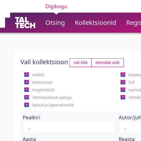
Digikogu
Otsing
Kollektsioonid
Regis
Vali kollektsioon
vali kõik
eemalda valik
artiklid
bakala
doktoritööd
IOP
magistritööd
raamat
Tehnikaülikooli ajalugu
Tehnika
õpikud ja õppevahendid
Pealkiri
Autor/ju
Aasta
Reasta