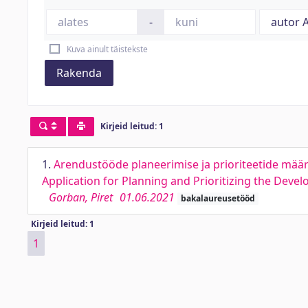
-
Kuva ainult täistekste
Rakenda
Kirjeid leitud: 1
1.
Arendustööde planeerimise ja prioriteetide mää
Application for Planning and Prioritizing the Deve
Gorban, Piret
01.06.2021
bakalaureusetööd
Kirjeid leitud: 1
1