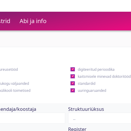
trid
Abi ja info
ureusetööd
digiteeritud perioodika
kaitsmisele minevad doktoritööd
ukogu väljaanded
standardid
ülikooli toimetised
uuringuaruanded
hendaja/koostaja
Struktuuriüksus
Register