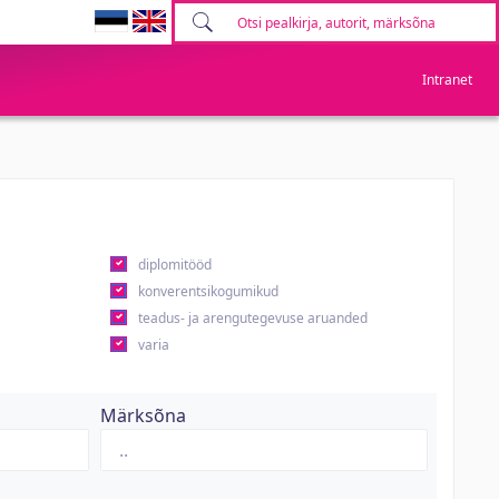
Intranet
diplomitööd
konverentsikogumikud
teadus- ja arengutegevuse aruanded
varia
Märksõna