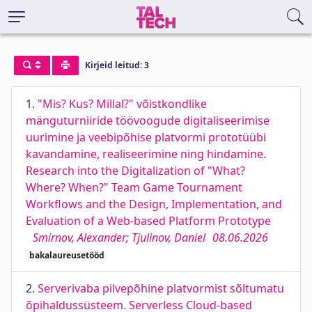
Kirjeid leitud: 3
1.
"Mis? Kus? Millal?" võistkondlike
mänguturniiride töövoogude digitaliseerimise
uurimine ja veebipõhise platvormi prototüübi
kavandamine, realiseerimine ning hindamine.
Research into the Digitalization of "What?
Where? When?" Team Game Tournament
Workflows and the Design, Implementation, and
Evaluation of a Web-based Platform Prototype
Smirnov, Alexander; Tjulinov, Daniel
08.06.2026
bakalaureusetööd
2.
Serverivaba pilvepõhine platvormist sõltumatu
õpihaldussüsteem. Serverless Cloud-based