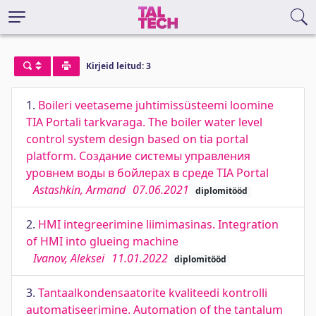
Kirjeid leitud: 3
1.
Boileri veetaseme juhtimissüsteemi loomine
TIA Portali tarkvaraga. The boiler water level
control system design based on tia portal
platform. Создание системы управления
уровнем воды в бойлерах в среде TIA Portal
Astashkin, Armand
07.06.2021
diplomitööd
2.
HMI integreerimine liimimasinas. Integration
of HMI into glueing machine
Ivanov, Aleksei
11.01.2022
diplomitööd
3.
Tantaalkondensaatorite kvaliteedi kontrolli
automatiseerimine. Automation of the tantalum