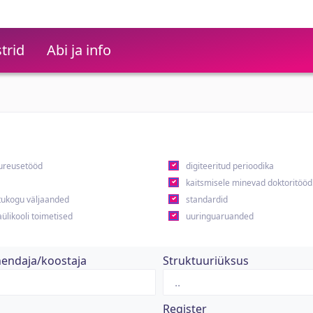
trid
Abi ja info
ureusetööd
digiteeritud perioodika
kaitsmisele minevad doktoritööd
ukogu väljaanded
standardid
ülikooli toimetised
uuringuaruanded
hendaja/koostaja
Struktuuriüksus
Register