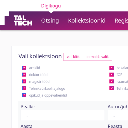
Digikogu
Otsing
Kollektsioonid
Regis
Vali kollektsioon
vali kõik
eemalda valik
artiklid
bakala
doktoritööd
IOP
magistritööd
raamat
Tehnikaülikooli ajalugu
Tehnika
õpikud ja õppevahendid
Pealkiri
Autor/ju
Aasta
Reasta