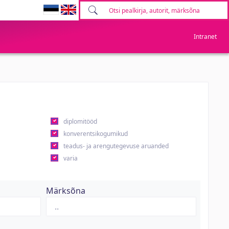
Intranet
diplomitööd
konverentsikogumikud
teadus- ja arengutegevuse aruanded
varia
Märksõna