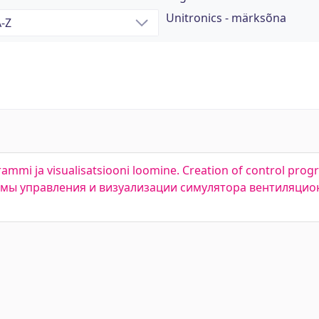
Unitronics - märksõna
ammi ja visualisatsiooni loomine. Creation of control prog
граммы управления и визуализации симулятора вентиляци