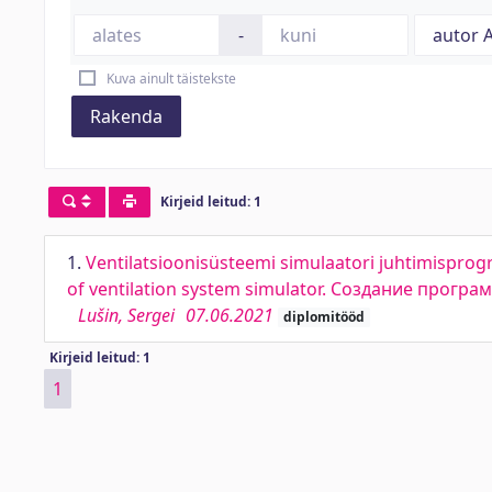
-
Kuva ainult täistekste
Rakenda
Kirjeid leitud: 1
1.
Ventilatsioonisüsteemi simulaatori juhtimisprogr
of ventilation system simulator. Создание про
Lušin, Sergei
07.06.2021
diplomitööd
Kirjeid leitud: 1
1