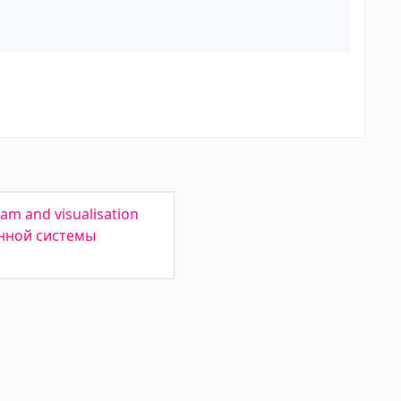
ram and visualisation
онной системы