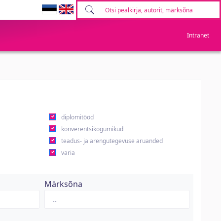
Intranet
diplomitööd
konverentsikogumikud
teadus- ja arengutegevuse aruanded
varia
Märksõna