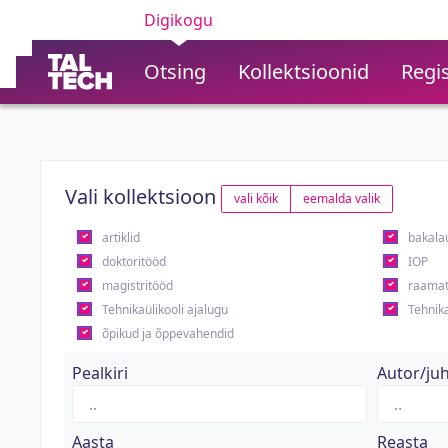
Digikogu
Otsing
Kollektsioonid
Regis
Vali kollektsioon
vali kõik
eemalda valik
artiklid
bakala
doktoritööd
IOP
magistritööd
raamat
Tehnikaülikooli ajalugu
Tehnika
õpikud ja õppevahendid
Pealkiri
Autor/ju
Aasta
Reasta