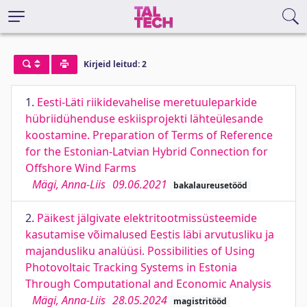
Kirjeid leitud: 2
1.
Eesti-Läti riikidevahelise meretuuleparkide
hübriidühenduse eskiisprojekti lähteülesande
koostamine. Preparation of Terms of Reference
for the Estonian-Latvian Hybrid Connection for
Offshore Wind Farms
Mägi, Anna-Liis
09.06.2021
bakalaureusetööd
2.
Päikest jälgivate elektritootmissüsteemide
kasutamise võimalused Eestis läbi arvutusliku ja
majandusliku analüüsi. Possibilities of Using
Photovoltaic Tracking Systems in Estonia
Through Computational and Economic Analysis
Mägi, Anna-Liis
28.05.2024
magistritööd