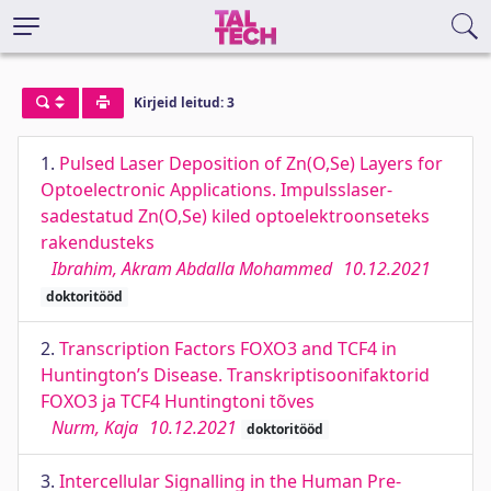
Kirjeid leitud: 3
1.
Pulsed Laser Deposition of Zn(O,Se) Layers for
Optoelectronic Applications. Impulsslaser-
sadestatud Zn(O,Se) kiled optoelektroonseteks
rakendusteks
Ibrahim, Akram Abdalla Mohammed
10.12.2021
doktoritööd
2.
Transcription Factors FOXO3 and TCF4 in
Huntington’s Disease. Transkriptisoonifaktorid
FOXO3 ja TCF4 Huntingtoni tõves
Nurm, Kaja
10.12.2021
doktoritööd
3.
Intercellular Signalling in the Human Pre-