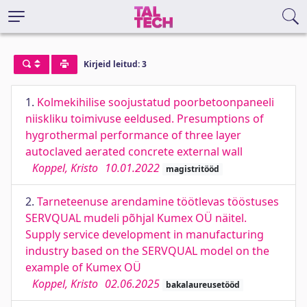
Kirjeid leitud: 3
1.
Kolmekihilise soojustatud poorbetoonpaneeli
niiskliku toimivuse eeldused. Presumptions of
hygrothermal performance of three layer
autoclaved aerated concrete external wall
Koppel, Kristo
10.01.2022
magistritööd
2.
Tarneteenuse arendamine töötlevas tööstuses
SERVQUAL mudeli põhjal Kumex OÜ näitel.
Supply service development in manufacturing
industry based on the SERVQUAL model on the
example of Kumex OÜ
Koppel, Kristo
02.06.2025
bakalaureusetööd